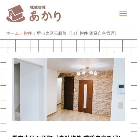
内
容
を
ス
キ
ホーム
物件
堺市東区石原町（自社物件 賃貸自主管理）
ッ
プ