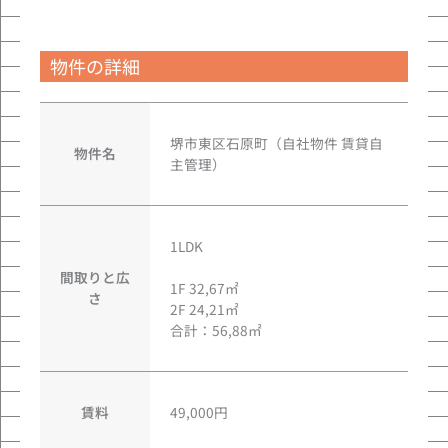
物件の詳細
堺市東区石原町（自社物件 賃貸自
物件名
主管理）
1LDK
間取りと広
1F 32,67㎡
さ
2F 24,21㎡
合計：56,88㎡
賃料
49,000円